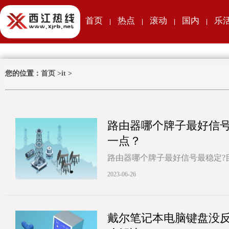
首页
热点
滚动
国内
乐
|
|
|
|
您的位置：
首页
>
it
>
路由器哪个牌子最好信号
一点？
路由器哪个牌子最好信号最稳定?目
(LINKSYS )、UNBT。他
2023-06-26
[详情]
戴尔笔记本电脑键盘没