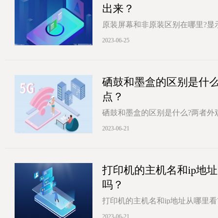
出来？
原装屏幕和非原装区别在哪里?显
低，在成本上也会相对较低，选
2023-06-25
[详情]
硒鼓和墨盒的区别是什
点？
硒鼓和墨盒的区别是什么?两者外
及工作原理都不一样。硒鼓是激光
2023-06-21
[详情]
打印机的主机名和ip地
吗？
打印机的主机名和ip地址从哪里看
打印机图标,打开打印机属性菜单
2023-06-21